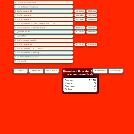
16 Moderne Straßenbahnen
17 HVV-Gutachten Erwiderung
18 Straßenbahnlinie 14
158 Seiten
320 Fotos
19 Straßenbahnlinie 9
106 Seiten
318 Fotos
20 Straßenbahnlinie 2
162 Seiten
368 Fotos
21 Straßenbahnlinien in Altona - Ringlinie 26 • 27 • 29
22 Straßenbahnlinien in Barmbek 6 bis 9
106 Seiten
266 Fotos
23 Querlinien wie die 14
52 Seiten
132 Fotos
24 Übersichten
25 Straßenbahnbetriebshöfe
26 Straßenbahnlinie 18
86 Seiten
170 Fotos
27 Straßenbahnlinien 11 • 12 • 13 • 14
28 Straßenbahnlinien in Harburg
29 Die Altona-Blankeneser-Bahn
30 Linienchronik
Zurück
Übersicht 1
Übersicht 3
Seiteninhalt
Impressum
Besucherzähler