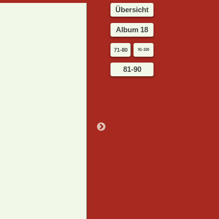
Übersicht
Album 18
71-80
91-100
81-90