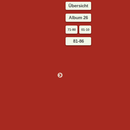
Übersicht
Album 26
71-80
01-10
81-86